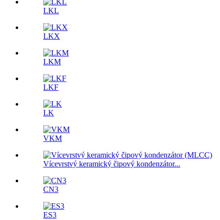
LKL
LKX
LKM
LKF
LK
VKM
Vícevrstvý keramický čipový kondenzátor...
CN3
ES3