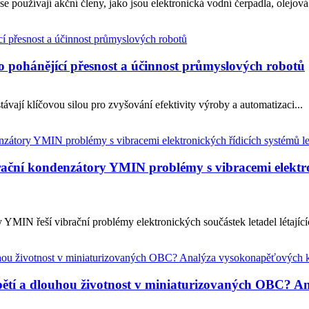
 používají akční členy, jako jsou elektronická vodní čerpadla, olejová č
pohánějící přesnost a účinnost průmyslových robotů
távají klíčovou silou pro zvyšování efektivity výroby a automatizaci...
rační kondenzátory YMIN problémy s vibracemi elektroni
 YMIN řeší vibrační problémy elektronických součástek letadel létají
apětí a dlouhou životnost v miniaturizovaných OBC?