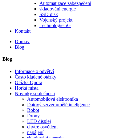
Automatizace zabezpečení
skladování energie
SSD disk
Vojenský projekt
Technologie 5G
Kontakt
Domov
Blog
Blog
Informace o odvětví
Často kladené otázky
Otázka Quora
Horká místa
Novinky společnosti
Automobilová elektronika
Datový server umělé inteligence
Robot
Drony
LED displej
chytré osvětlení
napájení
skladování energie