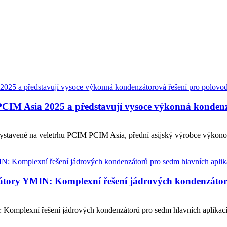
IM Asia 2025 a představují vysoce výkonná kondenzát
ystavené na veletrhu PCIM PCIM Asia, přední asijský výrobce výkono
tory YMIN: Komplexní řešení jádrových kondenzátorů
omplexní řešení jádrových kondenzátorů pro sedm hlavních aplikací