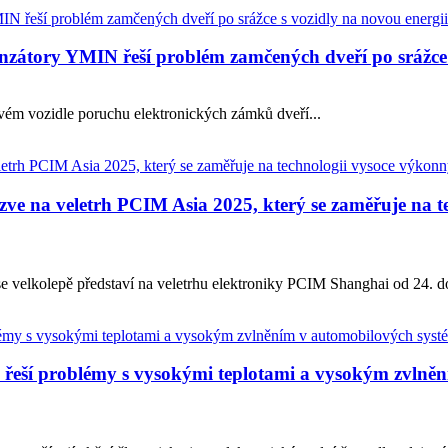
zátory YMIN řeší problém zamčených dveří po srážce 
ém vozidle poruchu elektronických zámků dveří...
zve na veletrh PCIM Asia 2025, který se zaměřuje na 
elkolepě představí na veletrhu elektroniky PCIM Shanghai od 24. do 
eší problémy s vysokými teplotami a vysokým zvlněn