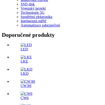
SSD disk
Vojenský projekt
Technologie 5G
Spotřební elektronika
Inteligentní měřič
Automatizace zabezpečení
Doporučené produkty
LED
LKE
LKD
CW3H
CW6