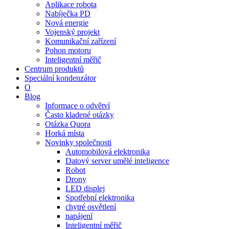
Aplikace robota
Nabíječka PD
Nová energie
Vojenský projekt
Komunikační zařízení
Pohon motoru
Inteligentní měřič
Centrum produktů
Speciální kondenzátor
O
Blog
Informace o odvětví
Často kladené otázky
Otázka Quora
Horká místa
Novinky společnosti
Automobilová elektronika
Datový server umělé inteligence
Robot
Drony
LED displej
Spotřební elektronika
chytré osvětlení
napájení
Inteligentní měřič