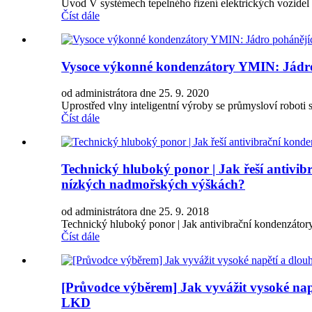
Úvod V systémech tepelného řízení elektrických vozidel se
Číst dále
Vysoce výkonné kondenzátory YMIN: Jádro 
od administrátora dne 25. 9. 2020
Uprostřed vlny inteligentní výroby se průmysloví roboti s
Číst dále
Technický hluboký ponor | Jak řeší antivib
nízkých nadmořských výškách?
od administrátora dne 25. 9. 2018
Technický hluboký ponor | Jak antivibrační kondenzátory
Číst dále
[Průvodce výběrem] Jak vyvážit vysoké n
LKD