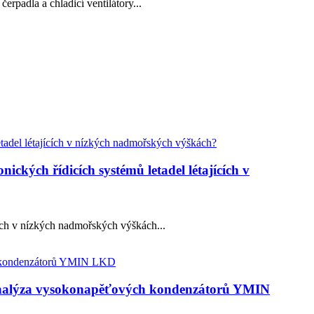
erpadla a chladicí ventilátory...
ckých řídicích systémů letadel létajících v
cích v nízkých nadmořských výškách...
 Analýza vysokonapěťových kondenzátorů YMIN