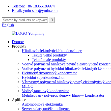
Telefon: +86 18355189974
Email: ymin-sale@ymin.com
English
Domov
Produkty
Hliníkové elektrolytické kondenzátory
Tekuté velké produkty
Tekuté malé produkty
Vodivé polymerní hliníkové pevné elektrolytické konden
Vodivé polymerní hybridní hliníkové elektrolytické kond
Elektrický dvouvrstvý kondenzátor
Hybridní superkondenzátor
Vícevrstvý polymerní hliníkový pevný elektrolytický ko
MLCC
Vodivý tantalový kondenzátor
Metalizovaný polypropylenový filmový kondenzátor
Aplikace
Automobilová elektronika
Server s daty umělé inteligence