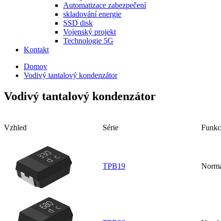
Automatizace zabezpečení
skladování energie
SSD disk
Vojenský projekt
Technologie 5G
Kontakt
Domov
Vodivý tantalový kondenzátor
Vodivý tantalový kondenzátor
Vzhled
Série
Funkc
TPB19
Norm