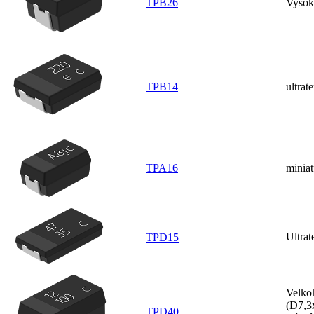
TPB26
Vysok
TPB14
ultrat
TPA16
miniat
Ultra
TPD15
Velko
(D7,3
TPD40