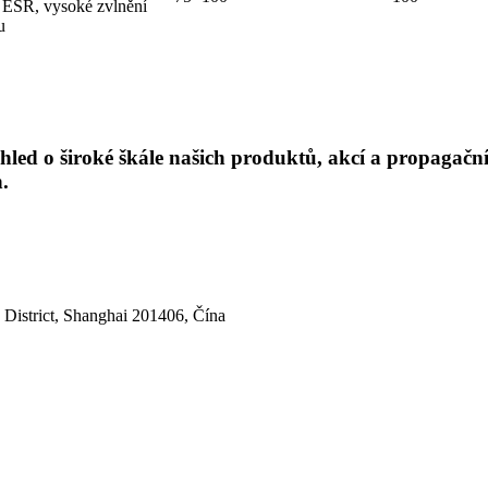
 ESR, vysoké zvlnění
u
led o široké škále našich produktů, akcí a propagačníc
.
 District, Shanghai 201406, Čína