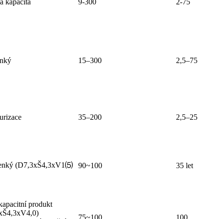
á kapacita
9-300
2-75
enký
15–300
2,5–75
urizace
35–200
2,5–25
tenký (D7,3xŠ4,3xV1⑸
90~100
35 let
kapacitní produkt
xŠ4,3xV4,0)
75~100
100