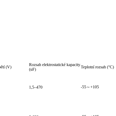
Rozsah elektrostatické kapacity
ětí (V)
Teplotní rozsah (°C)
(uF)
-55～+105
1,5–470