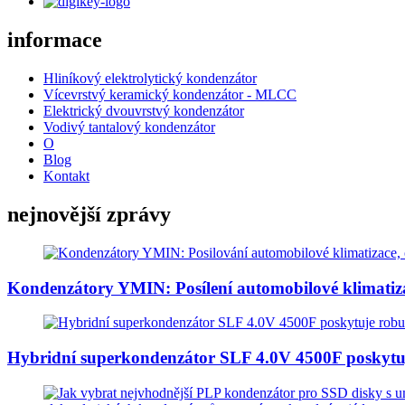
informace
Hliníkový elektrolytický kondenzátor
Vícevrstvý keramický kondenzátor - MLCC
Elektrický dvouvrstvý kondenzátor
Vodivý tantalový kondenzátor
O
Blog
Kontakt
nejnovější zprávy
Kondenzátory YMIN: Posílení automobilové klimatiza
Hybridní superkondenzátor SLF 4.0V 4500F poskytuje