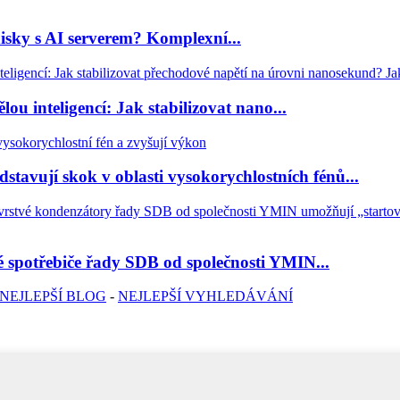
sky s AI serverem? Komplexní...
u inteligencí: Jak stabilizovat nano...
tavují skok v oblasti vysokorychlostních fénů...
ké spotřebiče řady SDB od společnosti YMIN...
NEJLEPŠÍ BLOG
-
NEJLEPŠÍ VYHLEDÁVÁNÍ