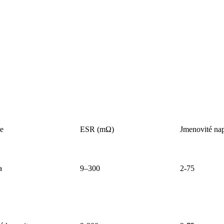
e
ESR (mΩ)
Jmenovité nap
a
9–300
2-75