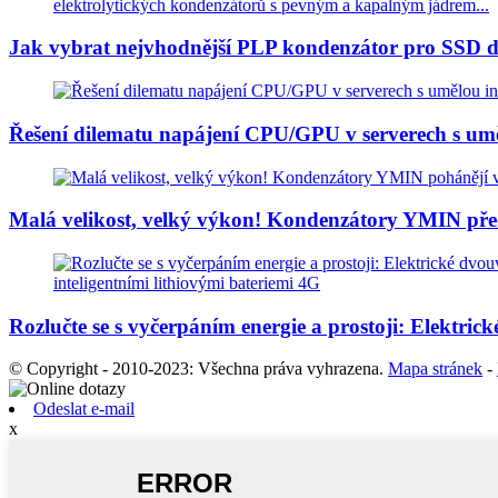
Jak vybrat nejvhodnější PLP kondenzátor pro SSD di
Řešení dilematu napájení CPU/GPU v serverech s umělo
Malá velikost, velký výkon! Kondenzátory YMIN předs
Rozlučte se s vyčerpáním energie a prostoji: Elektric
© Copyright - 2010-2023: Všechna práva vyhrazena.
Mapa stránek
-
Odeslat e-mail
x