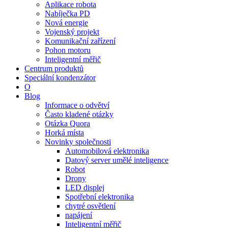
Aplikace robota
Nabíječka PD
Nová energie
Vojenský projekt
Komunikační zařízení
Pohon motoru
Inteligentní měřič
Centrum produktů
Speciální kondenzátor
O
Blog
Informace o odvětví
Často kladené otázky
Otázka Quora
Horká místa
Novinky společnosti
Automobilová elektronika
Datový server umělé inteligence
Robot
Drony
LED displej
Spotřební elektronika
chytré osvětlení
napájení
Inteligentní měřič