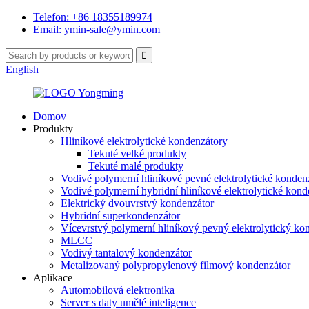
Telefon: +86 18355189974
Email: ymin-sale@ymin.com
English
Domov
Produkty
Hliníkové elektrolytické kondenzátory
Tekuté velké produkty
Tekuté malé produkty
Vodivé polymerní hliníkové pevné elektrolytické konden
Vodivé polymerní hybridní hliníkové elektrolytické kond
Elektrický dvouvrstvý kondenzátor
Hybridní superkondenzátor
Vícevrstvý polymerní hliníkový pevný elektrolytický ko
MLCC
Vodivý tantalový kondenzátor
Metalizovaný polypropylenový filmový kondenzátor
Aplikace
Automobilová elektronika
Server s daty umělé inteligence