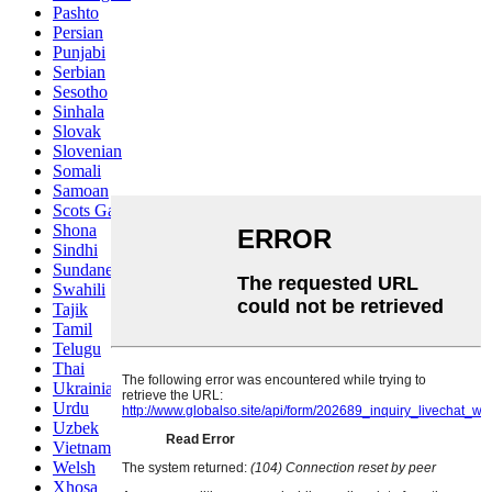
Pashto
Persian
Punjabi
Serbian
Sesotho
Sinhala
Slovak
Slovenian
Somali
Samoan
Scots Gaelic
Shona
Sindhi
Sundanese
Swahili
Tajik
Tamil
Telugu
Thai
Ukrainian
Urdu
Uzbek
Vietnamese
Welsh
Xhosa