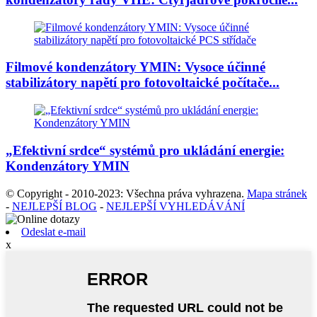
Filmové kondenzátory YMIN: Vysoce účinné
stabilizátory napětí pro fotovoltaické počítače...
„Efektivní srdce“ systémů pro ukládání energie:
Kondenzátory YMIN
© Copyright - 2010-2023: Všechna práva vyhrazena.
Mapa stránek
-
NEJLEPŠÍ BLOG
-
NEJLEPŠÍ VYHLEDÁVÁNÍ
Odeslat e-mail
x