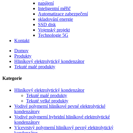
napájení
Inteligentní měřič
Automatizace zabezpečení
skladování energie
SSD disk
Vojenský projekt
Technologie 5G
Kontakt
Domov
Produkty
Hliníkový elektrolytický kondenzátor
Tekuté malé produkty
Kategorie
Hliníkový elektrolytický kondenzátor
Tekuté malé produkty
Tekuté velké produkty
Vodivé polymerní hliníkové pevné elektrolytické
kondenzátory
Vodivé polymerní hybridní hliníkové elektrolytické
kondenzátory
Vícevrstvý polymerní hliníkový pevný elektrolytický
kondenzátor