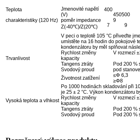
Jmenovité napětí
Teplota
400
(V)
450
500
charakteristiky (120 Hz)
poměr impedance
9
7
9
Z(-40℃)/Z(20℃)
V peci o teplotě 105 °C přiveďte j
umístěte na 16 hodin do pokojové te
kondenzátoru by měl splňovat násle
Rychlost změny
V rozmezí ±
Trvanlivost
kapacity
Tangens ztráty
Pod 200 % s
Svodový proud
pod stanov
≤Φ 6,3
Životnost zatížení
≥Φ8
Po 1000 hodinách skladování při 105
je 25 ± 2 °C. Výkon kondenzátoru b
Rychlost změny
V rozmezí ±
Vysoká teplota a vlhkost
kapacity
Tangens ztráty
Pod 200 % s
Svodový proud
Pod 200 % s