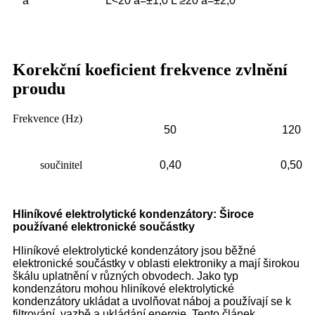
a
L<20 a=±1,0 L ≥20 a=±2,0
Korekční koeficient frekvence zvlnění
proudu
Frekvence (Hz)
50
120
součinitel
0,40
0,50
Hliníkové elektrolytické kondenzátory: Široce
používané elektronické součástky
Hliníkové elektrolytické kondenzátory jsou běžné
elektronické součástky v oblasti elektroniky a mají širokou
škálu uplatnění v různých obvodech. Jako typ
kondenzátoru mohou hliníkové elektrolytické
kondenzátory ukládat a uvolňovat náboj a používají se k
filtrování, vazbě a ukládání energie. Tento článek