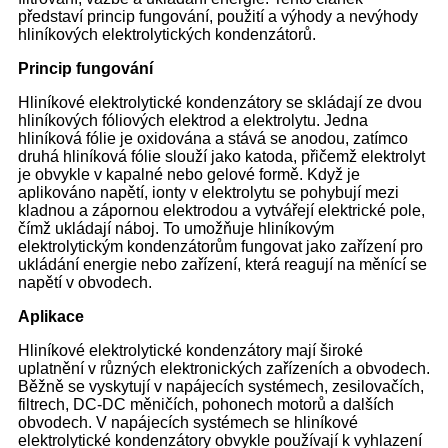
představí princip fungování, použití a výhody a nevýhody
hliníkových elektrolytických kondenzátorů.
Princip fungování
Hliníkové elektrolytické kondenzátory se skládají ze dvou
hliníkových fóliových elektrod a elektrolytu. Jedna
hliníková fólie je oxidována a stává se anodou, zatímco
druhá hliníková fólie slouží jako katoda, přičemž elektrolyt
je obvykle v kapalné nebo gelové formě. Když je
aplikováno napětí, ionty v elektrolytu se pohybují mezi
kladnou a zápornou elektrodou a vytvářejí elektrické pole,
čímž ukládají náboj. To umožňuje hliníkovým
elektrolytickým kondenzátorům fungovat jako zařízení pro
ukládání energie nebo zařízení, která reagují na měnící se
napětí v obvodech.
Aplikace
Hliníkové elektrolytické kondenzátory mají široké
uplatnění v různých elektronických zařízeních a obvodech.
Běžně se vyskytují v napájecích systémech, zesilovačích,
filtrech, DC-DC měničích, pohonech motorů a dalších
obvodech. V napájecích systémech se hliníkové
elektrolytické kondenzátory obvykle používají k vyhlazení