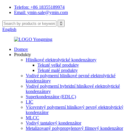
Telefon: +86 18355189974
Email: ymin-sale@ymin.com
English
Domov
Produkty
Hliníkové elektrolytické kondenzátory
Tekuté velké produkty
Tekuté malé produkty
Vodivé polymerní hliníkové pevné elektrolytické
kondenzátory
Vodivé polymerní hybridní hliníkové elektrolytické
kondenzátory
Superkondenzátor (EDLC)
LIC
Vícevrstvý polymerní hliníkový pevný elektrolytický
kondenzátor
MLCC
Vodivý tantalový kondenzátor
Metalizovaný polypropylenový filmový kondenzátor