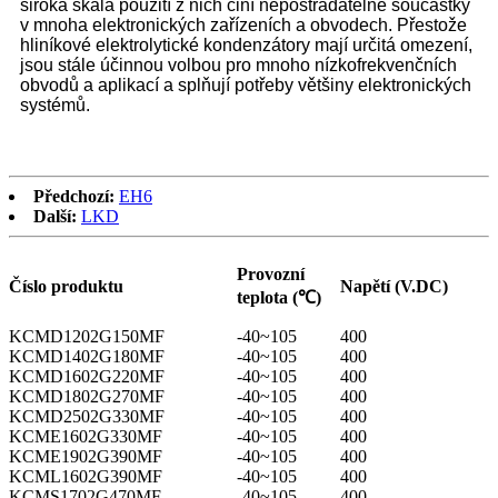
široká škála použití z nich činí nepostradatelné součástky
v mnoha elektronických zařízeních a obvodech. Přestože
hliníkové elektrolytické kondenzátory mají určitá omezení,
jsou stále účinnou volbou pro mnoho nízkofrekvenčních
obvodů a aplikací a splňují potřeby většiny elektronických
systémů.
Předchozí:
EH6
Další:
LKD
Provozní
Číslo produktu
Napětí (V.DC)
teplota (℃)
KCMD1202G150MF
-40~105
400
KCMD1402G180MF
-40~105
400
KCMD1602G220MF
-40~105
400
KCMD1802G270MF
-40~105
400
KCMD2502G330MF
-40~105
400
KCME1602G330MF
-40~105
400
KCME1902G390MF
-40~105
400
KCML1602G390MF
-40~105
400
KCMS1702G470MF
-40~105
400