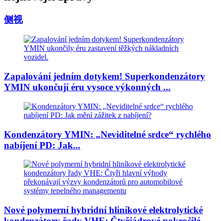
侧视
Zapalování jedním dotykem! Superkondenzátory
YMIN ukončují éru vysoce výkonných ...
Kondenzátory YMIN: „Neviditelné srdce“ rychlého
nabíjení PD: Jak...
Nové polymerní hybridní hliníkové elektrolytické
kondenzátory řady VHE: Čtyřjádrové pokročilé...