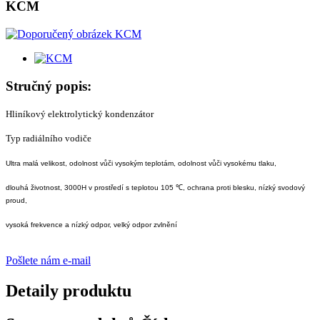
KCM
Stručný popis:
Hliníkový elektrolytický kondenzátor
Typ radiálního vodiče
Ultra malá velikost, odolnost vůči vysokým teplotám, odolnost vůči vysokému tlaku,
dlouhá životnost, 3000H v prostředí s teplotou 105 ℃, ochrana proti blesku, nízký svodový
proud,
vysoká frekvence a nízký odpor, velký odpor zvlnění
Pošlete nám e-mail
Detaily produktu