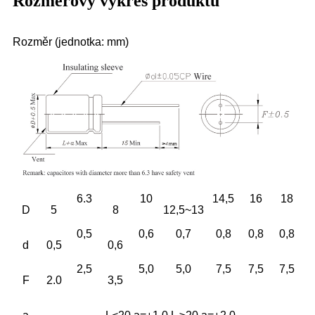
Rozměrový výkres produktu
Rozměr (jednotka: mm)
6.3
10
14,5
16
18
D
5
8
12,5~13
0,5
0,6
0,7
0,8
0,8
0,8
d
0,5
0,6
2,5
5,0
5,0
7,5
7,5
7,5
F
2.0
3,5