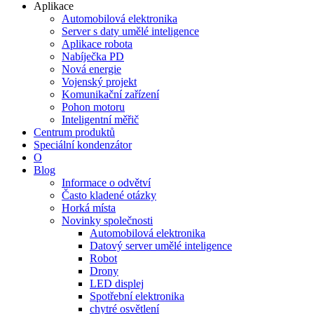
Aplikace
Automobilová elektronika
Server s daty umělé inteligence
Aplikace robota
Nabíječka PD
Nová energie
Vojenský projekt
Komunikační zařízení
Pohon motoru
Inteligentní měřič
Centrum produktů
Speciální kondenzátor
O
Blog
Informace o odvětví
Často kladené otázky
Horká místa
Novinky společnosti
Automobilová elektronika
Datový server umělé inteligence
Robot
Drony
LED displej
Spotřební elektronika
chytré osvětlení