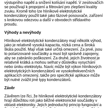
výstupního napětí a snížení kolísání napětí. V zesilovačích
se používají k propojení a filtrování pro zlepšení kvality
zvuku. Kromě toho lze hliníkové elektrolytické
kondenzátory použít také jako fázové posouvače, zařízení
s krokovou odezvou a další v obvodech střídavého
proudu.
Výhody a nevýhody
Hliníkové elektrolytické kondenzátory mají několik výhod,
jako je relativně vysoká kapacita, nízká cena a široká
škála použití. Mají však také určitá omezení. Za prvé, jsou
to polarizované součástky a musí být správně zapojeny,
aby se zabránilo poškození. Za druhé, jejich životnost je
relativně krátká a mohou selhat v důsledku vysychání
nebo úniku elektrolytu. Navíc může být výkon hliníkových
elektrolytických kondenzátorů ve vysokofrekvenčních
aplikacích omezený, takže pro specifické aplikace může
být nutné zvážit jiné typy kondenzátorů.
Závěr
Závěrem lze říci, že hliníkové elektrolytické kondenzátory
hrají důležitou roli jako běžné elektronické součástky v
oblasti elektroniky. Jejich jednoduchý princip fungování a