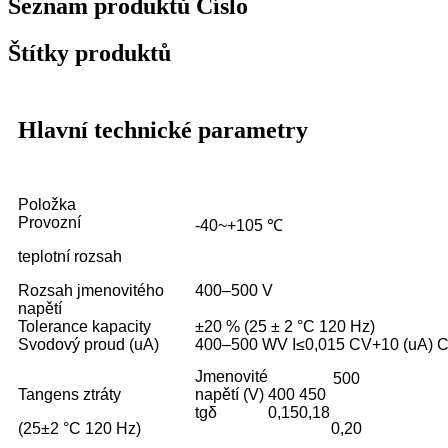
Seznam produktů Číslo
Štítky produktů
Hlavní technické parametry
Položka
Provozní
-40~+105 ℃
teplotní rozsah
Rozsah jmenovitého
400–500 V
napětí
Tolerance kapacity
±20 % (25 ± 2 °C 120 Hz)
Svodový proud (uA)
400–500 WV I≤0,015 CV+10 (uA) C: 
Jmenovité
500
Tangens ztráty
napětí (V)
400
450
tgδ
0,15
0,18
(25±2 °C 120 Hz)
0,20